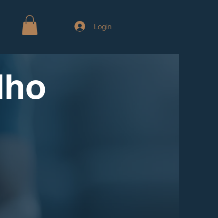
Login
lho