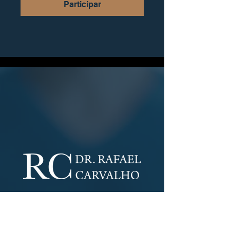
Participar
Mogi Mirim - SP
​Rua Dr. João Teodoro, Nº 731 -